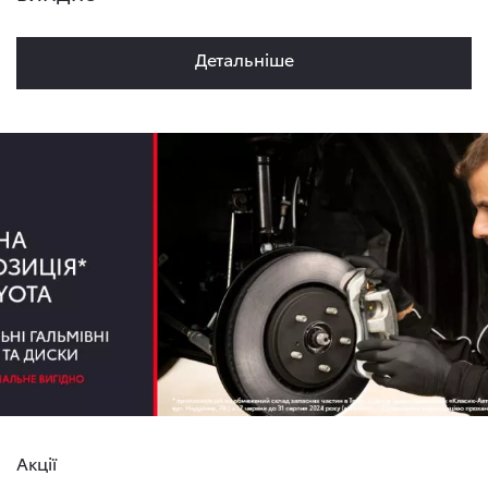
Детальнiше
Акції