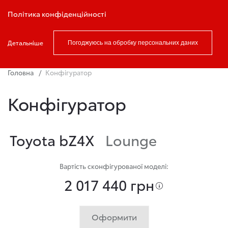
Записатись на тест драйв
Політика конфіденційності
Детальніше
Погоджуюсь на обробку персональних даних
Головна
Конфігуратор
Конфігуратор
Toyota bZ4X
Lounge
Вартість сконфігурованої моделі:
2 017 440 грн
Оформити