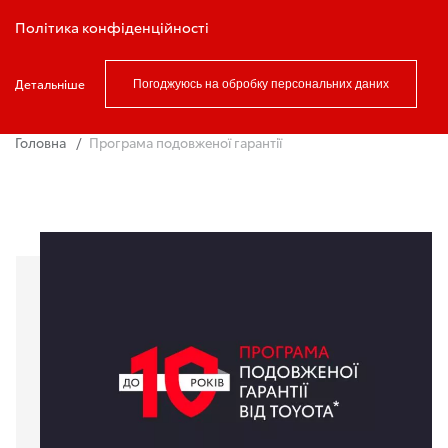
Записатись на тест драйв
Політика конфіденційності
Детальніше
Погоджуюсь на обробку персональних даних
Головна
Програма подовженої гарантії