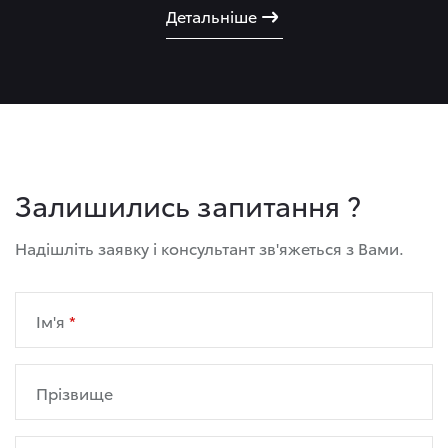
Детальніше
Детальніше
Детальніше
Детальніше
Детальніше
Залишились запитання ?
Надішліть заявку і консультант зв'яжеться з Вами.
Ім'я
Прізвище