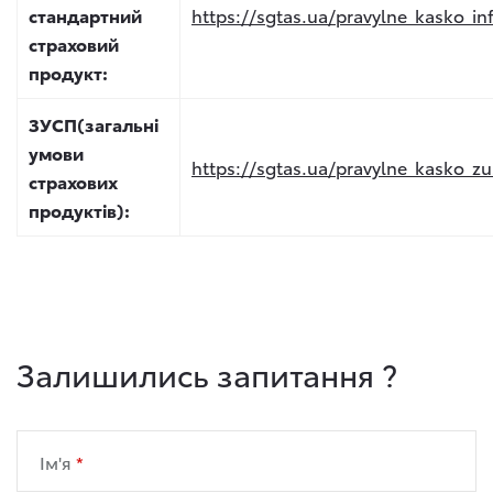
стандартний
https://sgtas.ua/pravylne_kasko_in
страховий
продукт:
ЗУСП(загальні
умови
https://sgtas.ua/pravylne_kasko_zu
страхових
продуктів):
Залишились запитання ?
Ім'я