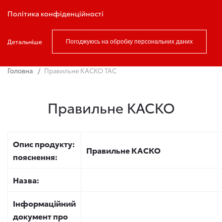
Записатись на тест драйв
Політика конфіденційності
Детальніше
Погоджуюсь на обробку персональних даних
Головна
Правильне КАСКО ТАС
Правильне КАСКО
Опис продукту:
Правильне КАСКО
пояснення:
Назва:
Інформаційний
документ про