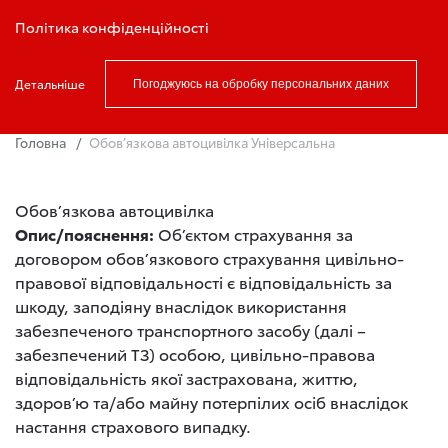
Записатись на тест драйв
Політика конфіденційності
Детальніше
Погоджуюсь на обробку персональних даних
Головна
Обов’язкова автоцивілка Універсальна
Обов’язкова автоцивілка
Опис/пояснення:
Об’єктом страхування за
договором обов’язкового страхування цивільно-
правової відповідальності є відповідальність за
шкоду, заподіяну внаслідок використання
забезпеченого транспортного засобу (далі –
забезпечений ТЗ) особою, цивільно-правова
відповідальність якої застрахована, життю,
здоров’ю та/або майну потерпілих осіб внаслідок
настання страхового випадку.