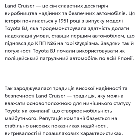
Land Cruiser — це сім славетних десятиріч
виробництва надійних та безпечних автомобілів. Ця
історія починається у 1951 році з випуску моделі
Toyota BJ, яка продемонструвала здатність долати
надскладні умови, ставши першим автомобілем, що
піднявся до КПП №6 на горі Фудзіяма. Завдяки такій
потужності Toyota BJ почали використовувати як
поліцейський патрульний автомобіль по всій Японії.
Так зароджувалася традиція високої надійності та
безпечності Land Cruiser — традиція, яку можна
вважати основоположною для нинішнього статусу
Toyota як компанії, що створює мобільність
майбутнього. Репутація компанії базується на
стабільно високих показниках надійності,
витривалості й позашляхових характеристиках.