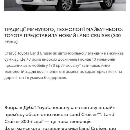
ТРАДИЦІЇ МИНУЛОГО, ТЕХНОЛОГІЇ МАЙБУТНЬОГО:
TOYOTA ПРЕДСТАВИЛА НОВИЙ LAND CRUISER (300
серія)
Статус Toyota Land Cruiser як автомобільної легенди не викликає
сумніву. Це 70 років високих досягнень і понад 10 мільйонів
проданих автомобілів у 170 країнах світу* та інноваційних
технологій задля досягнення оптимальних характеристик як на
дорозі, так і в умовах бездоріжжя.
Вчора в Дубаї Toyota влаштувала світову онлайн-
прем’єру абсолютно нового Land Cruiser**. Land
Cruiser 300-ї серії — це нова генерація
флагманського позашляховика Land Cruiser, що