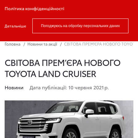
Записатись на тест драйв
Політика конфіденційності
Детальніше
Погоджуюсь на обробку персональних даних
Головна
Новини та акції
СВІТОВА ПРЕМ’ЄРА НОВОГО TOYOTA
СВІТОВА ПРЕМ’ЄРА НОВОГО
TOYOTA LAND CRUISER
Новини
Дата публікації: 10 червня 2021 р.