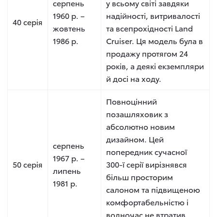
серпень
у всьому світі завдяки
1960 р. –
надійності, витривалості
40 серія
жовтень
та всепрохідності Land
1986 р.
Cruiser. Ця модель була в
продажу протягом 24
років, а деякі екземпляри
й досі на ходу.
Повноцінний
позашляховик з
абсолютно новим
дизайном. Цей
серпень
попередник сучасної
1967 р. –
50 серія
300-ї серії вирізнявся
липень
більш просторим
1981 р.
салоном та підвищеною
комфортабельністю і
водночас не втратив