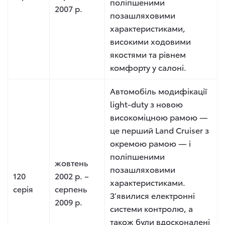
поліпшеними
2007 р.
позашляховими
характеристиками,
високими ходовими
якостями та рівнем
комфорту у салоні.
Автомобіль модифікації
light-duty з новою
високоміцною рамою —
це перший Land Cruiser з
окремою рамою — і
поліпшеними
жовтень
позашляховими
120
2002 р. –
характеристиками.
серія
серпень
З’явилися електронні
2009 р.
системи контролю, а
також були вдосконалені