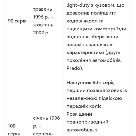
light-duty з кузовом, що
травень
дозволив поліпшити
1996 р. –
90 серія
ходові якості та
жовтень
підвищити комфорт їзди,
2002 р.
водночас зберігаючи
високі позашляхові
характеристики (друге
покоління автомобілів
Prado).
Наступник 80-ї серії,
перший позашляховик із
незалежною підвіскою
передніх коліс.
Розкішний
січень 1998
повноприводний
100
р. –
автомобіль з
серія
серпень