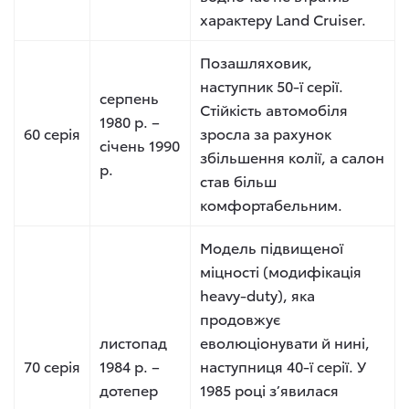
характеру Land Cruiser.
Позашляховик,
наступник 50-ї серії.
серпень
Стійкість автомобіля
1980 р. –
60 серія
зросла за рахунок
січень 1990
збільшення колії, а салон
р.
став більш
комфортабельним.
Модель підвищеної
міцності (модифікація
heavy-duty), яка
продовжує
листопад
еволюціонувати й нині,
70 серія
1984 р. –
наступниця 40-ї серії. У
дотепер
1985 році з’явилася