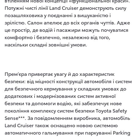
втіленням нової концепції «функціональної краси».
Потужні чисті лінії Land Cruiser демонструють силу
позашляховика у поєднанні з вишуканістю і
зрілістю. Салон апелює до всіх органів чуттів. Адже
це простір, де водій і пасажири можуть почуватися
комфортно і безпечно, незалежно від того,
наскільки складні зовнішні умови.
Прем’єра привертає увагу й до характеристик
безпеки: від міцності конструкції автомобіля і систем
для безпечного кермування у складних умовах до
додаткових і модернізованих систем активної
безпеки та допомоги водію, які забезпечує нове
покоління комплексу систем безпеки Toyota Safety
Sense***. За повідомленням виробника, автомобіль
Land Cruiser також оснащено новою системою
автоматичного гальмування при паркуванні Parking