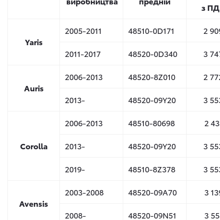
виробництва
предній
з ПД
2005-2011
48510-0D171
2 90
Yaris
2011-2017
48520-0D340
3 74
2006-2013
48520-8Z010
2 77
Auris
2013-
48520-09Y20
3 55
2006-2013
48510-80698
2 43
Corolla
2013-
48520-09Y20
3 55
2019-
48510-8Z378
3 55
2003-2008
48520-09A70
3 13
Avensis
2008-
48520-09N51
3 55