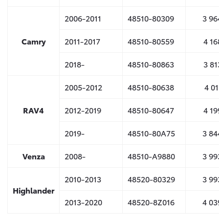
2006-2011
48510-80309
3 96
Camry
2011-2017
48510-80559
4 16
2018-
48510-80863
3 81
2005-2012
48510-80638
4 01
RAV4
2012-2019
48510-80647
4 19
2019-
48510-80A75
3 84
Venza
2008-
48510-A9880
3 99
2010-2013
48520-80329
3 99
Highlander
2013-2020
48520-8Z016
4 03