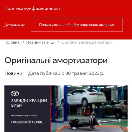
Записатись на тест драйв
Політика конфіденційності
Детальніше
Погоджуюсь на обробку персональних даних
Головна
Новини та акції
Оригінальні амортизатори
Оригінальні амортизатори
Новини
Дата публікації: 30 травня 2023 р.