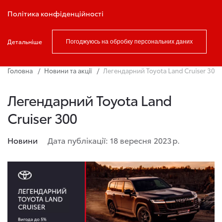
Записатись на тест драйв
Політика конфіденційності
Детальніше
Погоджуюсь на обробку персональних даних
Головна
Новини та акції
Легендарний Toyota Land Cruiser 300
Легендарний Toyota Land
Cruiser 300
Новини
Дата публікації: 18 вересня 2023 р.