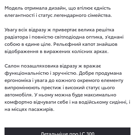
Модель отримала дизайн, що втілює єдність
елегантності і статус легендарного сімейства.
Увагу всіх відразу ж привертає велика решітка
радіатора і повністю світлодіодна оптика, з'єднані
собою в єдине ціле. Рельєфний капот знайшов
відображення в виражених колісних арках.
Салон позашляховика відразу ж вражає
функціональністю і зручністю. Добре продумана
ергономіка і увага до кожного окремого елементу
випромінюють престиж і високий статус цього
автомобіля. У ньому можна буде максимально
комфортно відчувати себе і на водійському сидінні, і
на місцях пасажирів.
Детальніше про LC 300