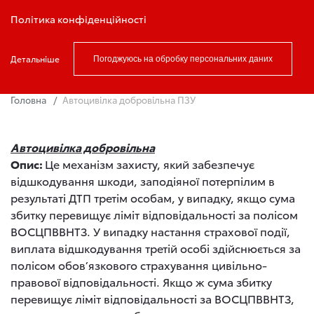
Записатись на тест драйв
Політика конфіденційності
Детальніше
Погоджуюсь на обробку персональних даних
Головна
Автоцивілка добровільна ПЗУ
Автоцивілка добровільна
Опис:
Це механізм захисту, який забезпечує
відшкодування шкоди, заподіяної потерпілим в
результаті ДТП третім особам, у випадку, якщо сума
збитку перевищує ліміт відповідальності за полісом
ВОСЦПВВНТЗ. У випадку настання страхової події,
виплата відшкодування третій особі здійснюється за
полісом обов’язкового страхування цивільно-
правової відповідальності. Якщо ж сума збитку
перевищує ліміт відповідальності за ВОСЦПВВНТЗ,