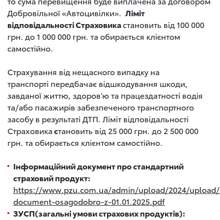
то сума перевищення буде виплачена за договором
Добровільної «Автоцивілки».
Ліміт
відповідальності Страховика
становить від 100 000
грн. до 1 000 000 грн. та обирається клієнтом
самостійно.
Страхування від нещасного випадку на
транспорті передбачає відшкодування шкоди,
завданої життю, здоров’ю та працездатності водія
та/або пасажирів забезпеченого транспортного
засобу в результаті ДТП. Ліміт відповідальності
Страховика
с
тановить від 25 000 грн. до 2 500 000
грн. та обирається клієнтом самостійно.
Інформаційний документ про стандартний
страховий продукт:
https://www.pzu.com.ua/admin/upload/2024/upload/
document-osagodobro-z-01.01.2025.pdf
ЗУСП(загальні умови страхових продуктів):