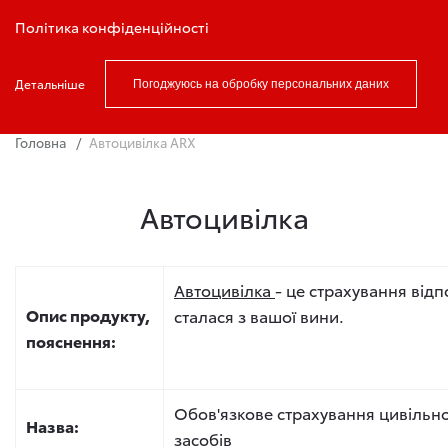
Записатись на тест драйв
Політика конфіденційності
Детальніше
Погоджуюсь на обробку персональних даних
Головна
Автоцивілка ARX
Автоцивілка
Автоцивілка
- це страхування відп
Опис продукту,
сталася з вашої вини.
пояснення:
Обов'язкове страхування цивільно
Назва:
засобів